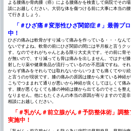
よる腰痛か骨肉腫（癌）による腰痛かを検査して病院でその場
談にお越しください。大切な体を傷つける前に大事に本当の腰
て行きましょう。
「＃ひざ痛＃変形性ひざ関節症＃」最善プロ
中！
ひざの痛みは軟骨がすり減って痛みを作っている・・・なんて
ないですよね。軟骨の前にひざ関節の間には半月板と言うクッ
す。なのでそれがちゃんとある限り大丈夫です。その前に骨そ
が無いので、すり減っても骨は痛みを出しません。ではナゼ膝
射したり薬や健康食品が流行っているのか不思議ですね。それ
からず痛みをそれらでは取れないからいつまでも痛くてやり続
と言うのが現状です。膝の痛みの原因は腰から来ている神経が
こちでつままれて通りが悪いから神経が良くしてほしくて痛み
す。腰が悪くなくても膝の神経は腰から出てるのでそこを整え
なりません。他にもたくさんの本当の原因が有りますので是非
相談にお越しください。
「＃乳がん＃前立腺がん＃予防整体術」調整
実施中！
「乳がん・前立腺がん」を防ぐ為に病院で早期発見、早期治療