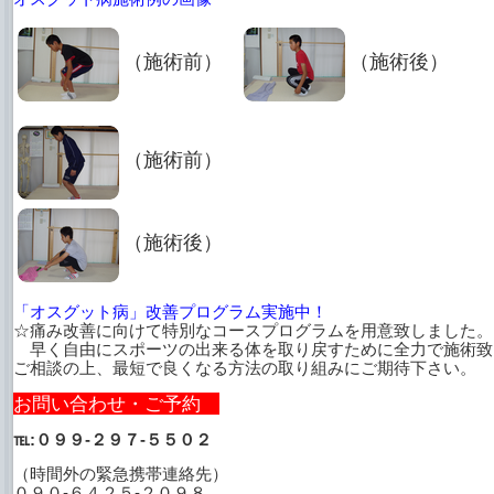
（施術前）
（施術後）
（施術前）
（施術後）
「オスグット病」改善プログラム実施中！
☆痛み改善に向けて特別なコースプログラムを用意致しました。
早く自由にスポーツの出来る体を取り戻すために全力で施術致
ご相談の上、最短で良くなる方法の取り組みにご期待下さい。
お問い合わせ・ご予約
℡:０９９-２９７-５５０２
（時間外の緊急携帯連絡先）
０９０-６４２５-２０９８