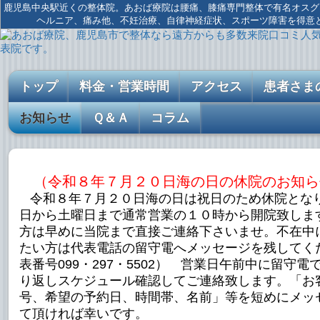
鹿児島中央駅近くの整体院。あおば療院は腰痛、膝痛専門整体で有名オスグ
ヘルニア、痛み他、不妊治療、自律神経症状、スポーツ障害を得意
トップ
料金・営業時間
アクセス
患者さま
お知らせ
Ｑ＆Ａ
コラム
（令和８年７月２０日海の日の休院のお知ら
令和８年７月２０日海の日は祝日のため休院とな
日から土曜日まで通常営業の１０時から開院致しま
方は早めに当院まで直接ご連絡下さいませ。不在中
たい方は代表電話の留守電へメッセージを残してく
表番号099・297・5502） 営業日午前中に留守電
り返しスケジュール確認してご連絡致します。「お
号、希望の予約日、時間帯、名前」等を短めにメッ
て頂ければ幸いです。