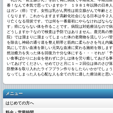
番！なんて本気で思っていますか？ １９８１年以降の日本人
はガン（癌）です。女性は乳がん男性は前立腺がんで年齢とと
くなります。これからますます高齢化社会になる日本は今２人
り亡くなる現状です。では何を一番最初にやらなければならな
す」癌にならない体を作ることです。病院は対処療法なので病
どうしますか？なので検査は予防ではありません。鹿児島の整
院）では溜まりに溜まってしまった体の老廃物を流しリンパ管
を除去し神経の通り道を整え靭帯と筋肉に柔らかさを与え内臓
気にして古い血液を新しい元気な血液に変わる施術を致します
然治癒力を失った体を回復力十分な体にする・・・それが「予
い食事ばかりにお金を使わずに少しは体を労り癒してあげる事
いてあげてください。せめてひと月に１～２回位は体のさび落
防整体を取り入れたライフプラン作りをしたらいかがでしょう
なってしまった人も心配な人も全ての方に適した療法術と思い
メニュー
はじめての方へ
料金・営業時間