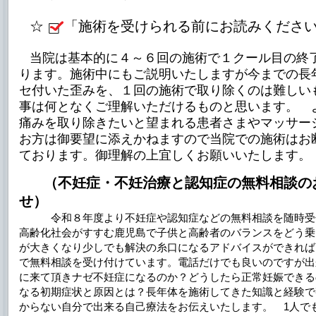
☆
「施術を受けられる前にお読みくださ
当院は基本的に４～６回の施術で１クール目の終
ります。施術中にもご説明いたしますが今までの長
セ付いた歪みを、１回の施術で取り除くのは難しい
事は何となくご理解いただけるものと思います。 
痛みを取り除きたいと望まれる患者さまやマッサー
お方は御要望に添えかねますので当院での施術はお
ております。御理解の上宜しくお願いいたします。
（不妊症・不妊治療と認知症の無料相談の
せ
）
令和８年度より不妊症や認知症などの無料相談を随時受
高齢化社会がすすむ鹿児島で子供と高齢者のバランスをどう乗
が大きくなり少しでも解決の糸口になるアドバイスができれば
で無料相談を受け付けています。電話だけでも良いのですが出
に来て頂きナゼ不妊症になるのか？どうしたら正常妊娠できる
なる初期症状と原因とは？長年体を施術してきた知識と経験で
からない自分で出来る自己療法をお伝えいたします。 1人で