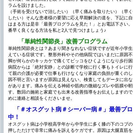
ラムを設けました。
（手術を受けないで治したい）（早く痛みを取りたい）（早く
したい）そんな患者様の要望に応え早期解決の道を、下記に自
はまる方は是非「最善プログラムを見た！」とお電話下さい。
番早く良くなる方法を私と2人で見つけましょう♪
「単純性関節炎」改善プログラム
単純性関節炎とは？あまり聞きなれない症状ですが近年小学生
えている症状です。整形外科やその他病院ではいまだに原因不
脚が何らかのキッカケで痛くてビッコをひくようになり歩行困
病院からは「絶対安静」との診断で学校に行く事もトイレに行
て親の介護が必要で仕事も行けなくなり家庭の負担が重くのし
因不明と言いますが原因は見えない、検査してもデータに出な
があります。痛みを伝える神経や筋肉の微細なズレや筋膜や靭
す。数回の施術と家庭でも出来る改善指導をお伝えしますので
めに連絡と相談をくださいませ。
「＃オスグット病＃シーバー病＃」最善プロ
中！
オスグット病は小学校高学年から中学生に多く膝の下のコブの
押しただけで非常に痛みを訴えるケガです。原因は大腿直筋を