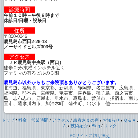
診療時間
午前１０時～午後８時まで
休診日/日曜・祝祭日
住所
〒890-0046
鹿児島市西田2-28-13
ノーサイドヒルズ303号
アクセス
ＪＲ鹿児島中央駅（西口）
徒歩２分/東横インホテル近く
ファミマの有るビルの３階
鹿児島市以外からもご来院頂きありがとうございます。
北海道、福島県、東京都、新潟県、静岡県、名古屋市、広島県、
福岡県、熊本県、宮崎県、奄美市、喜界島、種子島、西之表市、
島、志布志市、鹿屋市、垂水市、霧島市、曽於市、指宿市、南九
置市、薩摩川内市、加治木町、蒲生町、出水市、他--------------------------
トップ
/
料金・営業時間
/
アクセス
/
患者さまの声
/
お知らせ
/
Ｑ＆Ａ
ム
/
技術紹介
/
Blog
/
リンク
PCサイトに切り換え