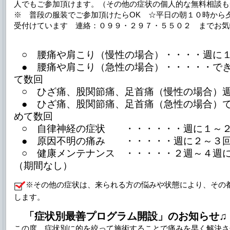
人でもご参加頂けます。（その他の症状の個人的な無料相談も
※ 普段の服装でご参加頂けたらOK ☆平日の朝１０時から
受付けています 連絡：０９９・２９７・５５０２ までお気
○ 腰痛や肩こり（慢性の場合）・・・・週に
● 腰痛や肩こり（急性の場合）・・・・・で
て数回
○ ひざ痛、股関節痛、足首痛（慢性の場合）
● ひざ痛、股関節痛、足首痛（急性の場合）
めて数回
○ 自律神経の症状 ・・・・・・週に１～
● 原因不明の痛み ・・・・・週に２～３
○ 健康メンテナンス ・・・・・２週～４週
（期間なし）
※その他の症状は、来られる方の悩みや状態により、その
します。
「症状別最善プログラム開設」の
お知らせ
この度、症状別に的を絞って施術することで痛みを早く解決さ